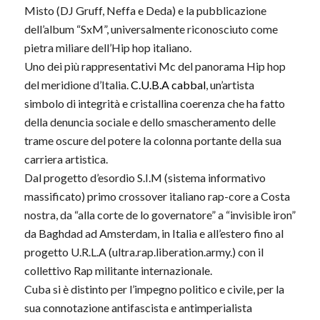
Misto (DJ Gruff, Neffa e Deda) e la pubblicazione
dell’album “SxM”, universalmente riconosciuto come
pietra miliare dell’Hip hop italiano.
Uno dei più rappresentativi Mc del panorama Hip hop
del meridione d’Italia.
C.U.B.A cabbal
, un’artista
simbolo di integrità e cristallina coerenza che ha fatto
della denuncia sociale e dello smascheramento delle
trame oscure del potere la colonna portante della sua
carriera artistica.
Dal progetto d’esordio S.I.M (sistema informativo
massificato) primo crossover italiano rap-core a Costa
nostra, da “alla corte de lo governatore” a “invisible iron”
da Baghdad ad Amsterdam, in Italia e all’estero fino al
progetto U.R.L.A (ultra.rap.liberation.army.) con il
collettivo Rap militante internazionale.
Cuba si è distinto per l’impegno politico e civile, per la
sua connotazione antifascista e antimperialista