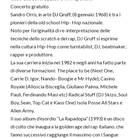
Concerto gratuito
Sandro Orrù, in arte
DJ Gruff
, (8 gennaio 1968) è tra i
pionieri della old school Hip- Hop nazionale.
Noto per l’originalità di re-interpretazione delle
tecniche dello scratch e del rap, DJ Gruff si esprime
nella cultura Hip-Hop come turntablist, DJ, beatmaker,
rapper e produttore.
La sua carriera inizia nel 1982 e negli anni ha fatto parte
di diverse formazioni: The place to be (Next One,
Carrie D, Igor, Nando- Boogie e Mr Hyde), Casino
Royale (Alioscia Bisceglia, Giuliano Palma, Michele
Pauli, Ferdinando Masi etc) Radical Stuff (DJ Skizo, Soul
Boy, Sean, Top Cat e Kaos One) Isola Posse All Stars e
Alien Army.
Il suo album d’esordio “La Rapadopa” (1993) è un disco
di culto che inaugura la golden age del rap italiano, che
l’anno successivo raggiunge il massimo con i Sangue