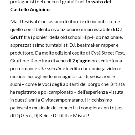
protagonisti dei concerti gratuiti nel
fossato del
Castello Angioino
.
Ma il festival è occasione di ritorni e di rincontri come
quello con il talento rivoluzionario e inarrestabile di
DJ
Gruff
tra i pionieri della old school Hip-Hop nazionale,
apprezzatissimo turntablist, DJ, beatmaker, rapper e
produttore. Da molte edizioni ospite di Cvtà Street Fest,
Gruff per l’apertura di venerdì
2 giugno
presenterà una
performance
site specific
e inedita che coniuga video e
musica raccogliendo immagini, ricordi, sensazioni e
suoni – come le voci degli abitanti del borgo che l’artista
ha registrato e poi campionato – dell’esperienza vissuta
in questi anni a Civitacampomarano. Il ricchissimo
palinsesto musicale dei concerti si completa con i dj set
di Dj Geen, Dj Kein e Dj Lilith e Mista P.