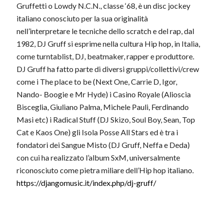
Gruffetti o Lowdy N.C.N., classe ‘68, è un disc jockey
italiano conosciuto per la sua originalità
nell’interpretare le tecniche dello scratch e del rap, dal
1982, DJ Gruff si esprime nella cultura Hip hop, in Italia,
come turntablist, DJ, beatmaker, rapper e produttore.
DJ Gruff ha fatto parte di diversi gruppi/collettivi/crew
come i The place to be (Next One, Carrie D, Igor,
Nando- Boogie e Mr Hyde) i Casino Royale (Alioscia
Bisceglia, Giuliano Palma, Michele Pauli, Ferdinando
Masi etc) i Radical Stuff (DJ Skizo, Soul Boy, Sean, Top
Cat e Kaos One) gli Isola Posse All Stars ed è tra i
fondatori dei Sangue Misto (DJ Gruff, Neffa e Deda)
con cui ha realizzato l’album SxM, universalmente
riconosciuto come pietra miliare dell’Hip hop italiano.
https://djangomusic.it/index.php/dj-gruff/